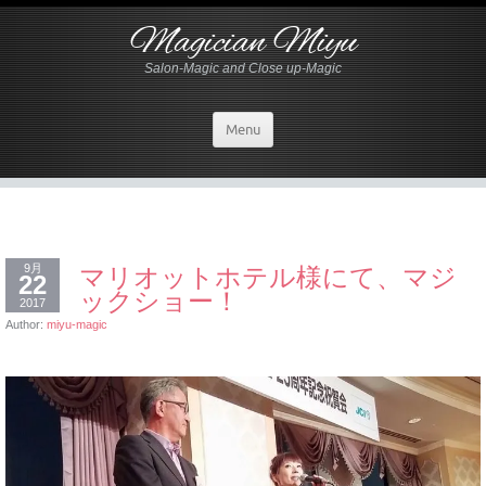
Magician Miyu
Salon-Magic and Close up-Magic
Menu
9月
マリオットホテル様にて、マジ
22
ックショー！
2017
Author:
miyu-magic