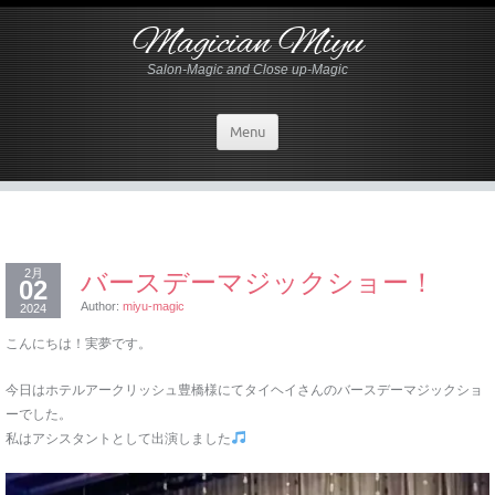
Magician Miyu
Salon-Magic and Close up-Magic
Menu
2月
バースデーマジックショー！
02
Author:
miyu-magic
2024
こんにちは！実夢です。
今日はホテルアークリッシュ豊橋様にてタイヘイさんのバースデーマジックショ
ーでした。
私はアシスタントとして出演しました