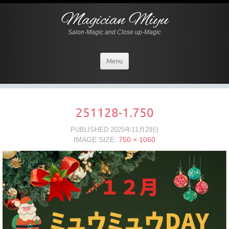
Magician Miyu
Salon-Magic and Close up-Magic
Menu
251128-1.750
PUBLISHED
2025年11月29日
IMAGE SIZE:
750 × 1060